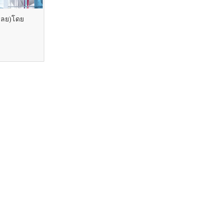
้เลย)โดย