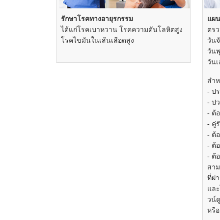
รักษาโรคทางอายุรกรรม
แผน
ได้แก่โรคเบาหวาน โรคความดันโลหิตสูง
ตรว
โรคไขมันในเส้นเลือดสูง
วันจ
วันพ
วันเ
สำหร
- ป
- ป
- ต
- คู
- ต
- ต้
- ต้
สาม
ที่ฝ
และ
วน์
หรือ