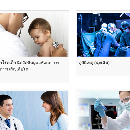
าโรคเด็ก ฉีดวัคซีน
ดูแลพัฒนาการ
อุบัติเหตุ (ฉุกเฉิน)
การเจริญเติบโต