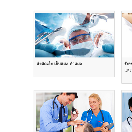
ผ่าตัดเล็ก เย็บแผล ทำแผล
รักษ
และ